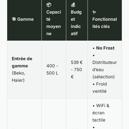
📦
💰
Capaci
Budg
✨
🎯 Gamme
té
et
Fonctionnal
moyen
indic
ités clés
ne
atif
•
No Frost
•
Entrée de
539 €
Distributeur
gamme
400 -
- 750
d’eau
(Beko,
500 L
€
(sélection)
Haier)
• Froid
ventilé
• WiFi &
écran
tactile
•