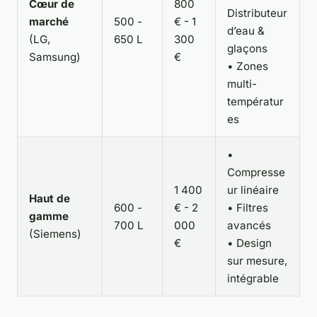
Cœur de
800
Distributeur
marché
500 -
€ - 1
d’eau &
(LG,
650 L
300
glaçons
Samsung)
€
• Zones
multi-
températur
es
•
Compresse
1 400
ur linéaire
Haut de
600 -
€ - 2
• Filtres
gamme
700 L
000
avancés
(Siemens)
€
• Design
sur mesure,
intégrable