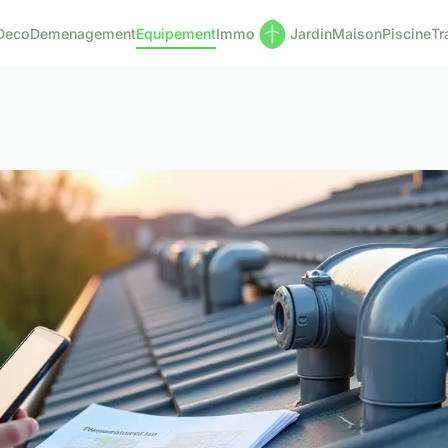
Deco
Demenagement
Equipement
Immo
Jardin
Maison
Piscine
Tr