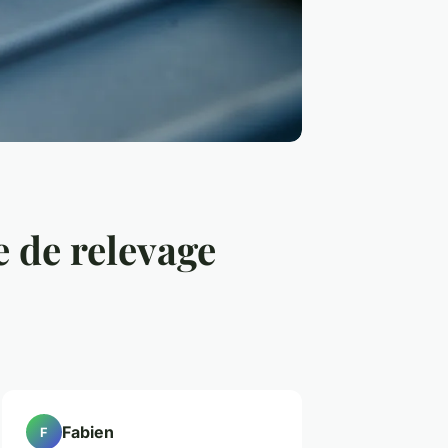
 de relevage
Fabien
F