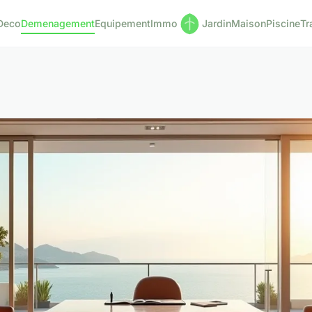
Deco
Demenagement
Equipement
Immo
Jardin
Maison
Piscine
Tr