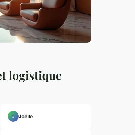
t logistique
Joëlle
J