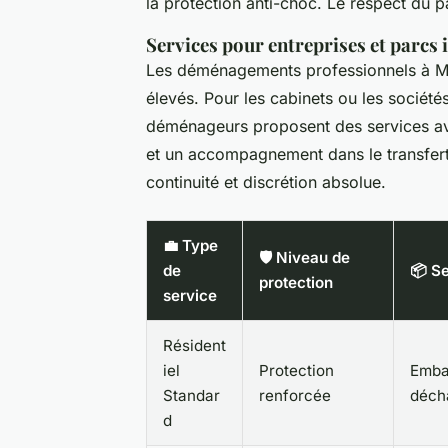
la protection anti-choc. Le respect du p
Services pour entreprises et parcs
Les déménagements professionnels à Mo
élevés. Pour les cabinets ou les société
déménageurs proposent des services 
et un accompagnement dans le transfert 
continuité et discrétion absolue.
💼 Type
🛡️ Niveau de
de
📦 Se
protection
service
Résident
iel
Protection
Embal
Standar
renforcée
déch
d