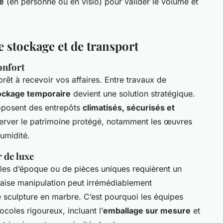
e
(en personne ou en visio) pour valider le volume et
 stockage et de transport
onfort
prêt à recevoir vos affaires. Entre travaux de
ockage temporaire
devient une solution stratégique.
roposent des entrepôts
climatisés, sécurisés et
server le patrimoine protégé, notamment les œuvres
humidité.
r de luxe
es d’époque ou de pièces uniques requièrent un
vaise manipulation peut irrémédiablement
sculpture en marbre. C’est pourquoi les équipes
ocoles rigoureux, incluant l’
emballage sur mesure
et