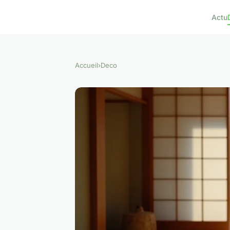
Actu
Accueil
›
Deco