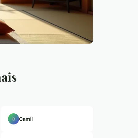
nais
Camil
C