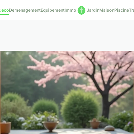
Deco
Demenagement
Equipement
Immo
Jardin
Maison
Piscine
Tr